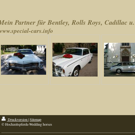
Mein Partner für Bentley, Rolls Roys, Cadillac u.
www.special-cars.info
Druckversion
|
Sitemap
© Hochzeitspferde-Wedding horses